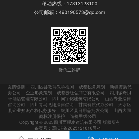
移动热线：17313128100
公司邮箱：490190573@qq.com
微信二维码
友情链接：
四川区县教育教学检测
成都税务筹划
新疆资质代
办公司
企业形象策划
成都云旺弘商贸有限公司
四川诚奇贝
环酒店管理有限公司
四川同宇铭建筑有限公司
山西专业法律
咨询公司
四川青鸟飞翔法律咨询
甘肃资质代办公司
天水区
县企业知识产权代办服务
银川区县日用品批发公司
山西大同
商标注册保护
造价甲级公司
Copyright © 2023四川西耀凌建筑有限公司 版权所有
备案号：蜀ICP备2025121816号-4