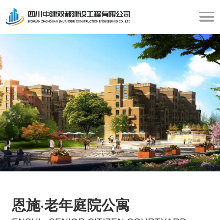
恩施·老年庭院公寓