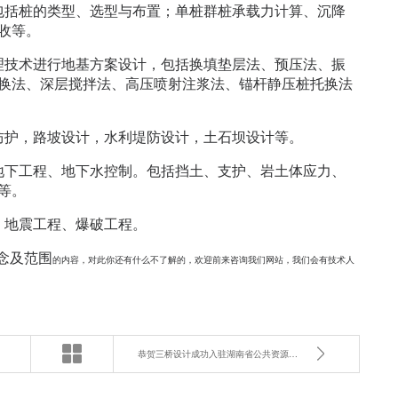
包括桩的类型、选型与布置；单桩群桩承载力计算、沉降
收等。
理技术进行地基方案设计，包括换填垫层法、预压法、振
换法、深层搅拌法、高压喷射注浆法、锚杆静压桩托换法
防护，路坡设计，水利堤防设计，土石坝设计等。
地下工程、地下水控制。包括挡土、支护、岩土体应力、
等。
、地震工程、爆破工程。
念及范围
的内容，对此你还有什么不了解的，欢迎前来咨询我们网站，我们会有技术人
恭贺三桥设计成功入驻湖南省公共资源交易统一注册平台！