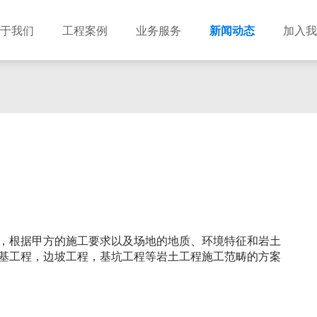
于我们
工程案例
业务服务
新闻动态
加入我
建筑设计
市政设计
电力设计
商物粮储藏（冷库冷冻）
农林设计
勘察资质
水利设计
风景园林
土地规划
城乡规划
工程测绘
工程咨询
工程造价
，根据甲方的施工要求以及场地的地质、环境特征和岩土
基工程，边坡工程，基坑工程等岩土工程施工范畴的方案